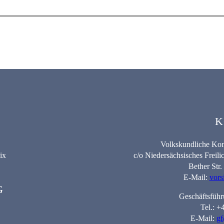
K
Volkskundliche Kom
ix
c/o Niedersächsisches Frei
Bether Str
E-Mail:
vors
G
Geschäftsführ
Tel.: 
E-Mail:
gf