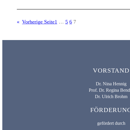
«
Vorherige Seite
1
…
5
6
7
VORSTAND
Dr. Nina Hennig
Prof. Dr. Regina Bend
Dr. Ulrich Brohm
FÖRDERUN
gefördert durch