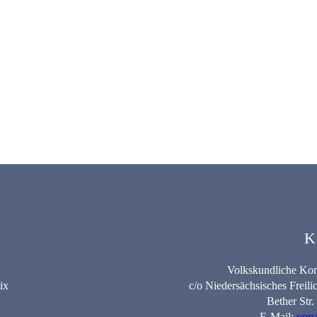
K
Volkskundliche Kom
ix
c/o Niedersächsisches Frei
Bether Str
E-Mail:
vors