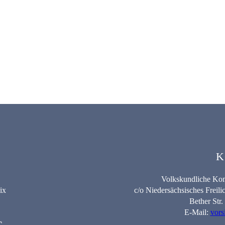
K
Volkskundliche Kom
ix
c/o Niedersächsisches Frei
Bether Str
E-Mail:
vors
G