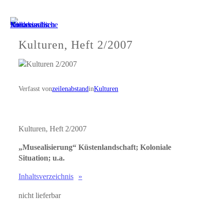
Zum
Inhalt
springen
Kulturen, Heft 2/2007
Verfasst von
zeilenabstand
in
Kulturen
Kulturen, Heft 2/2007
„Musealisierung“ Küstenlandschaft; Koloniale
Situation; u.a.
Inhaltsverzeichnis
nicht lieferbar