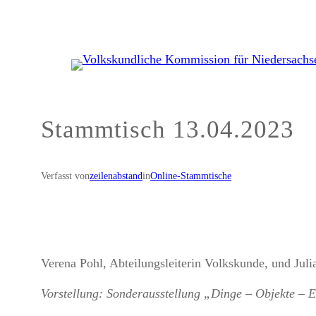
Zum
Inhalt
springen
Stammtisch 13.04.2023
Verfasst von
zeilenabstand
in
Online-Stammtische
Verena Pohl, Abteilungsleiterin Volkskunde, und Jul
Vorstellung: Sonderausstellung „Dinge – Objekte –