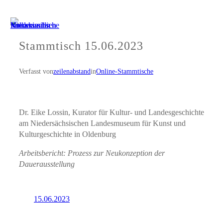
Zum
Inhalt
springen
Stammtisch 15.06.2023
Verfasst von
zeilenabstand
in
Online-Stammtische
Dr. Eike Lossin, Kurator für Kultur- und Landesgeschichte
am Niedersächsischen Landesmuseum für Kunst und
Kulturgeschichte in Oldenburg
Arbeitsbericht: Prozess zur Neukonzeption der
Dauerausstellung
15.06.2023